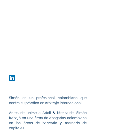
Oficina
Bogotá, Colombia
Carrera 9 #80-45, Oficina 802
+57 60 1 691 5616
sgarcia@adellmerizalde.com
vCard
Descargar CV
Simón es un profesional colombiano que
centra su práctica en arbitraje internacional.
Antes de unirse a Adell & Merizalde, Simón
trabajó en una firma de abogados colombiana
en las áreas de bancario y mercado de
capitales.