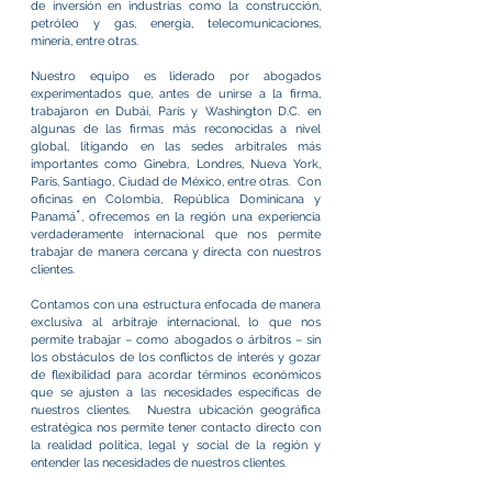
de inversión en industrias como la construcción,
petróleo y gas, energía, telecomunicaciones,
minería, entre otras.
Nuestro equipo es liderado por abogados
experimentados que, antes de unirse a la firma,
trabajaron en Dubái, París y Washington D.C. en
algunas de las firmas más reconocidas a nivel
global, litigando en las sedes arbitrales más
importantes como Ginebra, Londres, Nueva York,
París, Santiago, Ciudad de México, entre otras. Con
oficinas en Colombia, República Dominicana y
*
Panamá
, ofrecemos en la región una experiencia
verdaderamente internacional que nos permite
trabajar de manera cercana y directa con nuestros
clientes.
Contamos con una estructura enfocada de manera
exclusiva al arbitraje internacional, lo que nos
permite trabajar – como abogados o árbitros – sin
los obstáculos de los conflictos de interés y gozar
de flexibilidad para acordar términos económicos
que se ajusten a las necesidades específicas de
nuestros clientes. Nuestra ubicación geográfica
estratégica nos permite tener contacto directo con
la realidad política, legal y social de la región y
entender las necesidades de nuestros clientes.